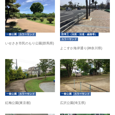
一般公園
カラーサンド
防草工（法面・沿道・線路等）
カラーサンド
いせさき市民のもり公園(群馬県)
よこすか海岸通り(神奈川県)
一般公園
カラーサンド
一般公園
カラーサンド
紅梅公園(東京都)
広沢公園(埼玉県)