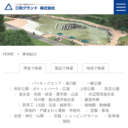
Case
事例紹介
HOME
事例紹介
用途で検索
製品で検索
地域で検索
パーキングエリア・道の駅
一般公園
街区公園・ポケットパーク・広場
上部公園
防災公園
遊歩道・街路・緑道・通学路・山道
水辺環境遊歩道
河川敷・親水護岸遊歩道
建築外構
防草工（法面・沿道・線路等）
植物園・動物園
団地内・戸建まわり通路・学校内
霊園・墓地
史跡・神社・仏閣
店舗・ショッピングモール
駐車場
階段