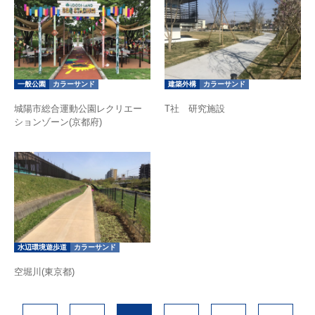
一般公園
カラーサンド
建築外構
カラーサンド
城陽市総合運動公園レクリエー
T社 研究施設
ションゾーン(京都府)
水辺環境遊歩道
カラーサンド
空堀川(東京都)