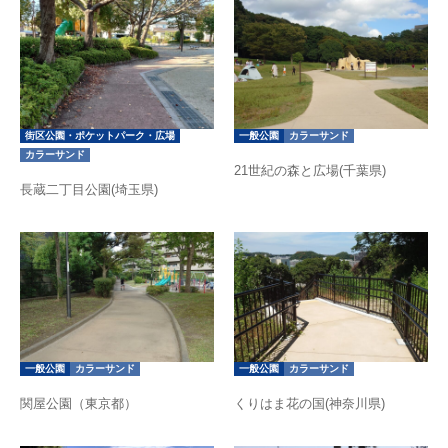
街区公園・ポケットパーク・広場
一般公園
カラーサンド
カラーサンド
21世紀の森と広場(千葉県)
長蔵二丁目公園(埼玉県)
一般公園
カラーサンド
一般公園
カラーサンド
関屋公園（東京都）
くりはま花の国(神奈川県)