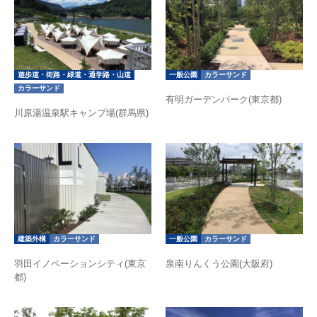
遊歩道・街路・緑道・通学路・山道
一般公園
カラーサンド
カラーサンド
有明ガーデンパーク(東京都)
川原湯温泉駅キャンプ場(群馬県)
建築外構
カラーサンド
一般公園
カラーサンド
羽田イノベーションシティ(東京
泉南りんくう公園(大阪府)
都)