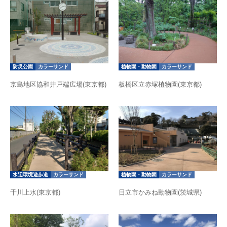
防災公園
カラーサンド
植物園・動物園
カラーサンド
京島地区協和井戸端広場(東京都)
板橋区立赤塚植物園(東京都)
水辺環境遊歩道
カラーサンド
植物園・動物園
カラーサンド
千川上水(東京都)
日立市かみね動物園(茨城県)