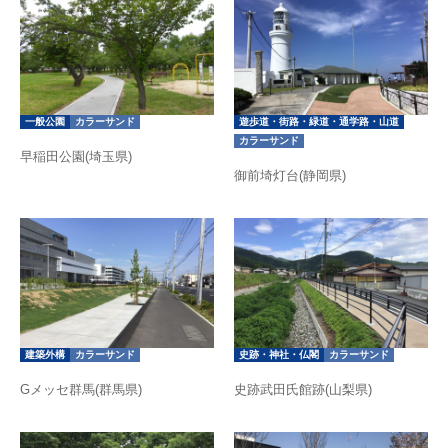
一般公園
カラーサンド
遊歩道・街路・緑道・通学路・山道
カラーサンド
早稲田公園(埼玉県)
御前埼灯台(静岡県)
建築外構
カラーサンド
史跡・神社・仏閣
カラーサンド
Gメッセ群馬(群馬県)
史跡武田氏館跡(山梨県)