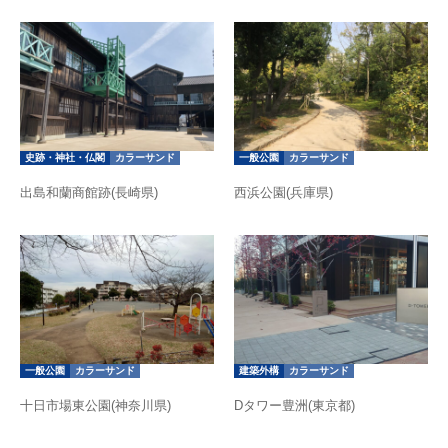
史跡・神社・仏閣
カラーサンド
一般公園
カラーサンド
出島和蘭商館跡(長崎県)
西浜公園(兵庫県)
一般公園
カラーサンド
建築外構
カラーサンド
十日市場東公園(神奈川県)
Dタワー豊洲(東京都)