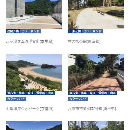
建築外構
カラーサンド
一般公園
カラーサンド
八ッ場ダム管理支所(群馬県)
柏の宮公園(東京都)
遊歩道・街路・緑道・通学路・山道
遊歩道・街路・緑道・通学路・山道
カラーサンド
カラーサンド
山陰海岸ジオパーク(京都府)
八潮市市道4037号線(埼玉県)