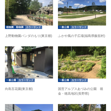
植物園・動物園
カラーサンド
一般公園
カラーサンド
上野動物園パンダのもり(東京都)
ふかや風の子広場(福島県飯舘村)
一般公園
カラーサンド
一般公園
カラーサンド
向島百花園(東京都)
国営アルプスあづみの公園 堀
金・穂高地区(長野県)