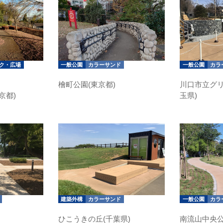
ク・広場
一般公園
カラーサンド
一般公園
カラ
檜町公園(東京都)
川口市立グリ
京都)
玉県)
建築外構
カラーサンド
一般公園
カラ
ひこうきの丘(千葉県)
南流山中央公