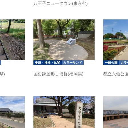
八王子ニュータウン(東京都)
史跡・神社・仏閣
カラーサンド
一般公園
カラ
県)
国史跡屋形古墳群(福岡県)
都立六仙公園