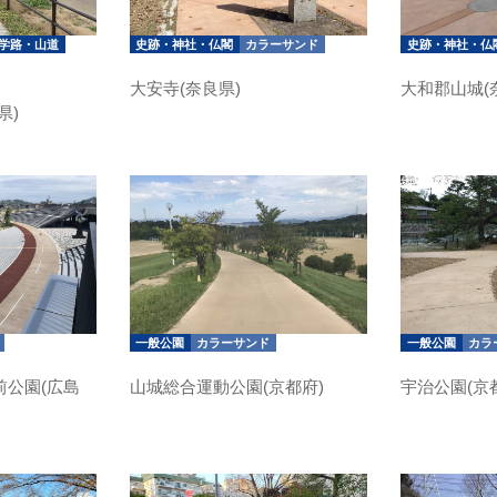
学路・山道
史跡・神社・仏閣
カラーサンド
史跡・神社・仏
大安寺(奈良県)
大和郡山城(
県)
一般公園
カラーサンド
一般公園
カラ
前公園(広島
山城総合運動公園(京都府)
宇治公園(京