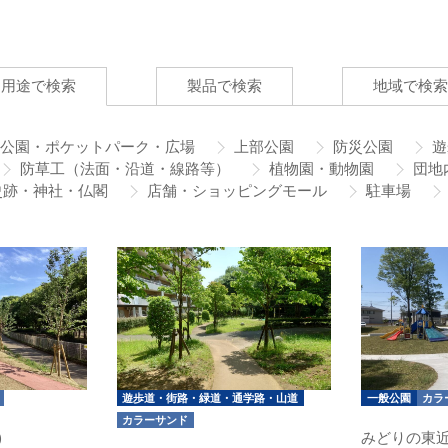
用途で検索
製品で検索
地域で検索
公園・ポケットパーク・広場
上部公園
防災公園
遊
防草工（法面・沿道・線路等）
植物園・動物園
団地
跡・神社・仏閣
店舗・ショッピングモール
駐車場
遊歩道・街路・緑道・通学路・山道
一般公園
カラ
カラーサンド
)
みどりの東近