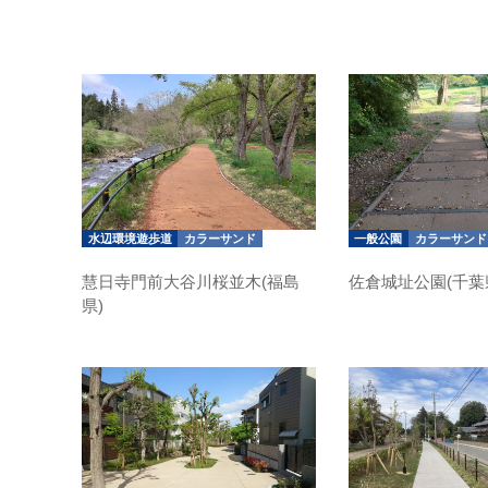
水辺環境遊歩道
カラーサンド
一般公園
カラーサンド
慧日寺門前大谷川桜並木(福島
佐倉城址公園(千葉
県)