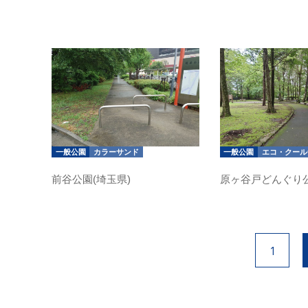
一般公園
カラーサンド
一般公園
エコ・クール
前谷公園(埼玉県)
原ヶ谷戸どんぐり公
1