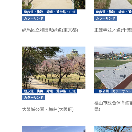
遊歩道・街路・緑道・通学路・山道
遊歩道・街路・緑道・通
カラーサンド
カラーサンド
練馬区立和田堀緑道(東京都)
正連寺並木道(千葉
遊歩道・街路・緑道・通学路・山道
一般公園
カラーサンド
カラーサンド
福山市総合体育館
大阪城公園・梅林(大阪府)
県)