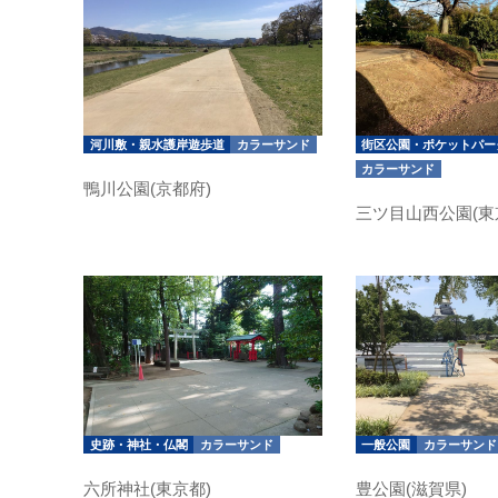
河川敷・親水護岸遊歩道
カラーサンド
街区公園・ポケットパー
カラーサンド
鴨川公園(京都府)
三ツ目山西公園(東
史跡・神社・仏閣
カラーサンド
一般公園
カラーサンド
六所神社(東京都)
豊公園(滋賀県)