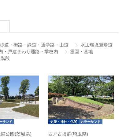
歩道・街路・緑道・通学路・山道
水辺環境遊歩道
内・戸建まわり通路・学校内
霊園・墓地
階段
ーサンド
史跡・神社・仏閣
カラーサンド
隣公園(茨城県)
西戸古墳群(埼玉県)