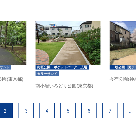
サンド
街区公園・ポケットパーク・広場
一般公園
カラ
カラーサンド
園(東京都)
今宿公園(神
南小岩いろどり公園(東京都)
2
3
4
5
6
7
…