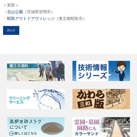
＜更新＞
・
北山公園
（茨城県笠間市）
・
昭島アウトドアヴィレッジ
（東京都昭島市）
Back