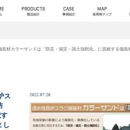
ME
PRODUCTS
CASE
MAP
ム
製品紹介
事例紹介
使用例マップ
グ舗装材カラーサンドは「防災・減災・国土強靭化」に貢献する舗装
2022.07.26
炉ス
防
献す
まし