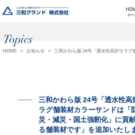
HO
ホー
Topics
HOME
お知らせ
三和かわら版 24号「透水性高炉スラ
三和かわら版 24号「透水性高
ラグ舗装材カラーサンドは「
災・減災・国土強靭化」に貢
る舗装材です」を追加いたし